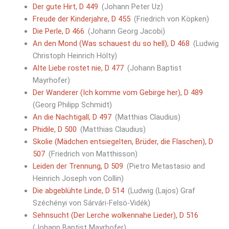
Der gute Hirt, D 449
(Johann Peter Uz)
Freude der Kinderjahre, D 455
(Friedrich von Köpken)
Die Perle, D 466
(Johann Georg Jacobi)
An den Mond (Was schauest du so hell), D 468
(Ludwig
Christoph Heinrich Hölty)
Alte Liebe rostet nie, D 477
(Johann Baptist
Mayrhofer)
Der Wanderer (Ich komme vom Gebirge her), D 489
(Georg Philipp Schmidt)
An die Nachtigall, D 497
(Matthias Claudius)
Phidile, D 500
(Matthias Claudius)
Skolie (Mädchen entsiegelten, Brüder, die Flaschen), D
507
(Friedrich von Matthisson)
Leiden der Trennung, D 509
(Pietro Metastasio and
Heinrich Joseph von Collin)
Die abgeblühte Linde, D 514
(Ludwig (Lajos) Graf
Széchényi von Sárvári-Felsö-Vidék)
Sehnsucht (Der Lerche wolkennahe Lieder), D 516
(Johann Baptist Mayrhofer)