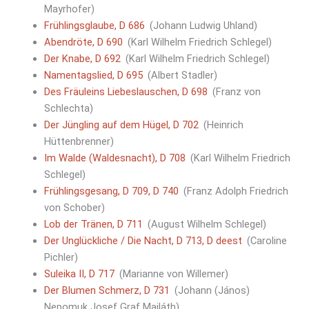
Mayrhofer)
Frühlingsglaube, D 686
(Johann Ludwig Uhland)
Abendröte, D 690
(Karl Wilhelm Friedrich Schlegel)
Der Knabe, D 692
(Karl Wilhelm Friedrich Schlegel)
Namentagslied, D 695
(Albert Stadler)
Des Fräuleins Liebeslauschen, D 698
(Franz von
Schlechta)
Der Jüngling auf dem Hügel, D 702
(Heinrich
Hüttenbrenner)
Im Walde (Waldesnacht), D 708
(Karl Wilhelm Friedrich
Schlegel)
Frühlingsgesang, D 709, D 740
(Franz Adolph Friedrich
von Schober)
Lob der Tränen, D 711
(August Wilhelm Schlegel)
Der Unglückliche / Die Nacht, D 713, D deest
(Caroline
Pichler)
Suleika II, D 717
(Marianne von Willemer)
Der Blumen Schmerz, D 731
(Johann (János)
Nepomuk Josef Graf Mailáth)