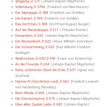
Iphigenia, D 573
(Johann Baptist Mayrhofer)
Vollendung, D 579A
(Friedrich von Matthisson)
Der Alpenjäger, D 588
(Friedrich von Schiller)
Der Kampf, D 594
(Friedrich von Schiller)
Das Dörfchen, D 598
(Gottfried August Bürger)
Auf der Riesenkoppe, D 611
(Theodor Körner)
Einsamkeit, D 620
(Johann Baptist Mayrhofer)
Der Blumenbrief, D 622
(Aloys Wilhelm Schreiber)
Der Schmetterling, D 633
(Karl Wilhelm Friedrich
Schlegel)
Widerschein, D 639, D 949
(Franz von Schlechta)
An die Freunde, D 654
(Johann Baptist Mayrhofer)
Ruhe, schönstes Glück der Erde, D 657
(Ignaz von
Seyfried)
Hymne IV (Geistliches Lied), D 662
(Friedrich Leopold
von Hardenberg (Novalis))
Beim Winde, D 669
(Johann Baptist Mayrhofer)
Die Sternennächte, D 670
(Johann Baptist Mayrhofer)
Über allen Zauber Liebe, D 682
(Johann Baptist