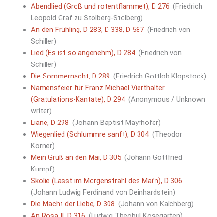
Abendlied (Groß und rotentflammet), D 276
(Friedrich
Leopold Graf zu Stolberg-Stolberg)
An den Frühling, D 283, D 338, D 587
(Friedrich von
Schiller)
Lied (Es ist so angenehm), D 284
(Friedrich von
Schiller)
Die Sommernacht, D 289
(Friedrich Gottlob Klopstock)
Namensfeier für Franz Michael Vierthalter
(Gratulations-Kantate), D 294
(Anonymous / Unknown
writer)
Liane, D 298
(Johann Baptist Mayrhofer)
Wiegenlied (Schlummre sanft), D 304
(Theodor
Körner)
Mein Gruß an den Mai, D 305
(Johann Gottfried
Kumpf)
Skolie (Lasst im Morgenstrahl des Mai’n), D 306
(Johann Ludwig Ferdinand von Deinhardstein)
Die Macht der Liebe, D 308
(Johann von Kalchberg)
An Rosa II, D 316
(Ludwig Theobul Kosegarten)