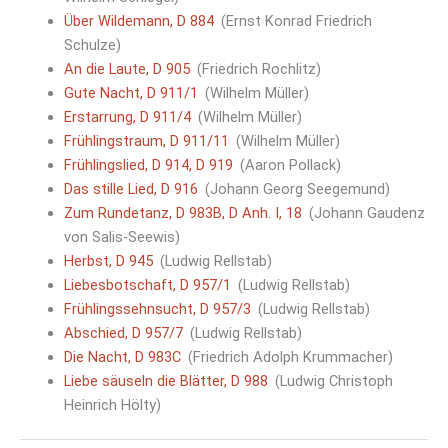
Über Wildemann, D 884
(Ernst Konrad Friedrich
Schulze)
An die Laute, D 905
(Friedrich Rochlitz)
Gute Nacht, D 911/1
(Wilhelm Müller)
Erstarrung, D 911/4
(Wilhelm Müller)
Frühlingstraum, D 911/11
(Wilhelm Müller)
Frühlingslied, D 914, D 919
(Aaron Pollack)
Das stille Lied, D 916
(Johann Georg Seegemund)
Zum Rundetanz, D 983B, D Anh. I, 18
(Johann Gaudenz
von Salis-Seewis)
Herbst, D 945
(Ludwig Rellstab)
Liebesbotschaft, D 957/1
(Ludwig Rellstab)
Frühlingssehnsucht, D 957/3
(Ludwig Rellstab)
Abschied, D 957/7
(Ludwig Rellstab)
Die Nacht, D 983C
(Friedrich Adolph Krummacher)
Liebe säuseln die Blätter, D 988
(Ludwig Christoph
Heinrich Hölty)