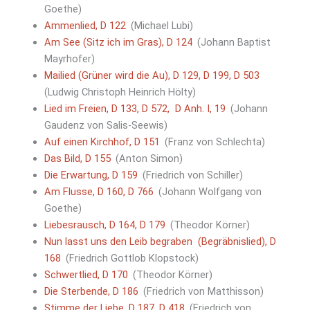
Goethe)
Ammenlied, D 122
(Michael Lubi)
Am See (Sitz ich im Gras), D 124
(Johann Baptist
Mayrhofer)
Mailied (Grüner wird die Au), D 129, D 199, D 503
(Ludwig Christoph Heinrich Hölty)
Lied im Freien, D 133, D 572, D Anh. I, 19
(Johann
Gaudenz von Salis-Seewis)
Auf einen Kirchhof, D 151
(Franz von Schlechta)
Das Bild, D 155
(Anton Simon)
Die Erwartung, D 159
(Friedrich von Schiller)
Am Flusse, D 160, D 766
(Johann Wolfgang von
Goethe)
Liebesrausch, D 164, D 179
(Theodor Körner)
Nun lasst uns den Leib begraben (Begräbnislied), D
168
(Friedrich Gottlob Klopstock)
Schwertlied, D 170
(Theodor Körner)
Die Sterbende, D 186
(Friedrich von Matthisson)
Stimme der Liebe, D 187, D 418
(Friedrich von