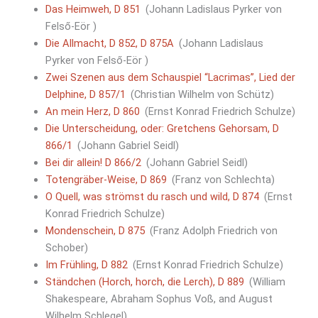
Das Heimweh, D 851
(Johann Ladislaus Pyrker von
Felső-Eör )
Die Allmacht, D 852, D 875A
(Johann Ladislaus
Pyrker von Felső-Eör )
Zwei Szenen aus dem Schauspiel “Lacrimas”, Lied der
Delphine, D 857/1
(Christian Wilhelm von Schütz)
An mein Herz, D 860
(Ernst Konrad Friedrich Schulze)
Die Unterscheidung, oder: Gretchens Gehorsam, D
866/1
(Johann Gabriel Seidl)
Bei dir allein! D 866/2
(Johann Gabriel Seidl)
Totengräber-Weise, D 869
(Franz von Schlechta)
O Quell, was strömst du rasch und wild, D 874
(Ernst
Konrad Friedrich Schulze)
Mondenschein, D 875
(Franz Adolph Friedrich von
Schober)
Im Frühling, D 882
(Ernst Konrad Friedrich Schulze)
Ständchen (Horch, horch, die Lerch), D 889
(William
Shakespeare, Abraham Sophus Voß, and August
Wilhelm Schlegel)