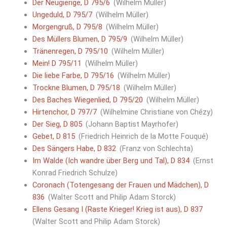
Der Neugierige, D 795/6
(Wilhelm Müller)
Ungeduld, D 795/7
(Wilhelm Müller)
Morgengruß, D 795/8
(Wilhelm Müller)
Des Müllers Blumen, D 795/9
(Wilhelm Müller)
Tränenregen, D 795/10
(Wilhelm Müller)
Mein! D 795/11
(Wilhelm Müller)
Die liebe Farbe, D 795/16
(Wilhelm Müller)
Trockne Blumen, D 795/18
(Wilhelm Müller)
Des Baches Wiegenlied, D 795/20
(Wilhelm Müller)
Hirtenchor, D 797/7
(Wilhelmine Christiane von Chézy)
Der Sieg, D 805
(Johann Baptist Mayrhofer)
Gebet, D 815
(Friedrich Heinrich de la Motte Fouqué)
Des Sängers Habe, D 832
(Franz von Schlechta)
Im Walde (Ich wandre über Berg und Tal), D 834
(Ernst
Konrad Friedrich Schulze)
Coronach (Totengesang der Frauen und Mädchen), D
836
(Walter Scott and Philip Adam Storck)
Ellens Gesang I (Raste Krieger! Krieg ist aus), D 837
(Walter Scott and Philip Adam Storck)