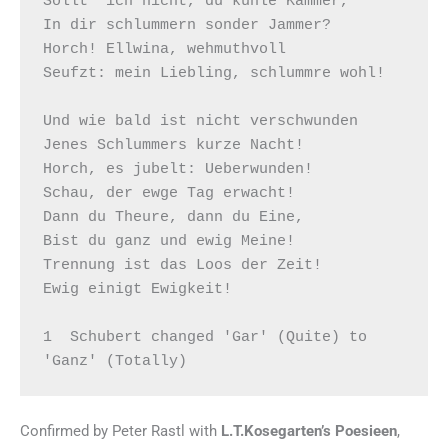
Sollt' ich nicht, du kühle Kammer,

In dir schlummern sonder Jammer?

Horch! Ellwina, wehmuthvoll

Seufzt: mein Liebling, schlummre wohl!

Und wie bald ist nicht verschwunden

Jenes Schlummers kurze Nacht!

Horch, es jubelt: Ueberwunden!

Schau, der ewge Tag erwacht!

Dann du Theure, dann du Eine,

Bist du ganz und ewig Meine!

Trennung ist das Loos der Zeit!

Ewig einigt Ewigkeit!

1  Schubert changed 'Gar' (Quite) to 
'Ganz' (Totally)
Confirmed by Peter Rastl with
L.T.Kosegarten’s Poesieen
,