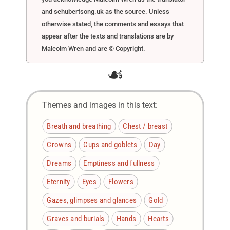
and schubertsong.uk as the source. Unless
otherwise stated, the comments and essays that
appear after the texts and translations are by
Malcolm Wren and are © Copyright.
☙
Themes and images in this text:
Breath and breathing
Chest / breast
Crowns
Cups and goblets
Day
Dreams
Emptiness and fullness
Eternity
Eyes
Flowers
Gazes, glimpses and glances
Gold
Graves and burials
Hands
Hearts