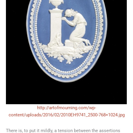
http://artofmourning.com/wp-
content/uploads/2016/02/2010EH9741_2500-768×1024.jpg
There is, to put it mildly, a tension between the assertions