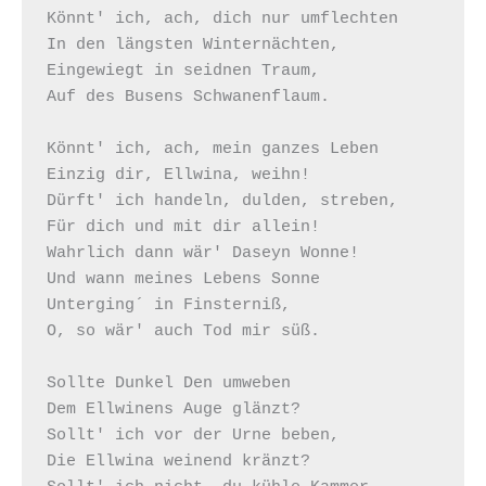
Könnt' ich, ach, dich nur umflechten

In den längsten Winternächten,

Eingewiegt in seidnen Traum,

Auf des Busens Schwanenflaum.

Könnt' ich, ach, mein ganzes Leben

Einzig dir, Ellwina, weihn!

Dürft' ich handeln, dulden, streben,

Für dich und mit dir allein!

Wahrlich dann wär' Daseyn Wonne!

Und wann meines Lebens Sonne

Unterging´ in Finsterniß,

O, so wär' auch Tod mir süß.

Sollte Dunkel Den umweben

Dem Ellwinens Auge glänzt?

Sollt' ich vor der Urne beben,

Die Ellwina weinend kränzt?
