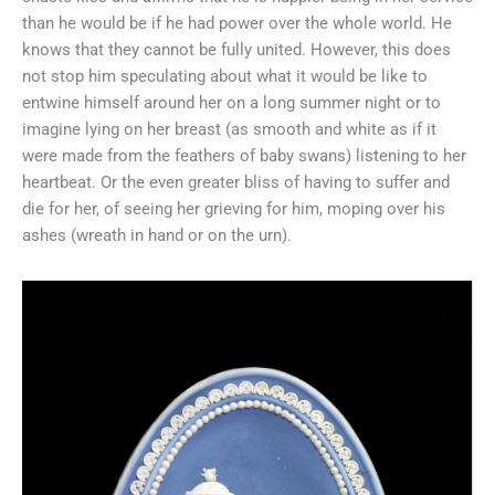
than he would be if he had power over the whole world. He
knows that they cannot be fully united. However, this does
not stop him speculating about what it would be like to
entwine himself around her on a long summer night or to
imagine lying on her breast (as smooth and white as if it
were made from the feathers of baby swans) listening to her
heartbeat. Or the even greater bliss of having to suffer and
die for her, of seeing her grieving for him, moping over his
ashes (wreath in hand or on the urn).