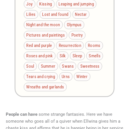
Joy
Kissing
Leaping and jumping
Lilies
Lost and found
Nectar
Night and the moon
Olympus
Pictures and paintings
Poetry
Red and purple
Resurrection
Rooms
Roses and pink
Silk
Sleep
Smells
Soul
Summer
Swans
Sweetness
Tears and crying
Urns
Winter
Wreaths and garlands
People can have
some strange fantasies. Here we have
someone who goes all of a quiver when Ellwina gives him a
chaste kiss and affirms that he is happier being in her service