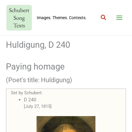
Skip
to
Search
content
Images. Themes. Contexts.
Huldigung, D 240
Paying homage
(Poet's title: Huldigung)
Set by Schubert:
D 240
[July 27, 1815]