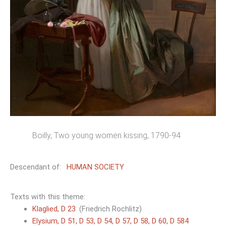
Boilly, Two young women kissing, 1790-94
Descendant of:
HUMAN SOCIETY
Texts with this theme:
Klaglied, D 23
(Friedrich Rochlitz)
Elysium, D 51, D 53, D 54, D 57, D 58, D 60, D 584