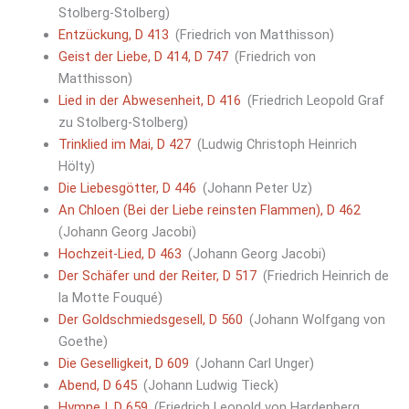
Stolberg-Stolberg)
Entzückung, D 413
(Friedrich von Matthisson)
Geist der Liebe, D 414, D 747
(Friedrich von
Matthisson)
Lied in der Abwesenheit, D 416
(Friedrich Leopold Graf
zu Stolberg-Stolberg)
Trinklied im Mai, D 427
(Ludwig Christoph Heinrich
Hölty)
Die Liebesgötter, D 446
(Johann Peter Uz)
An Chloen (Bei der Liebe reinsten Flammen), D 462
(Johann Georg Jacobi)
Hochzeit-Lied, D 463
(Johann Georg Jacobi)
Der Schäfer und der Reiter, D 517
(Friedrich Heinrich de
la Motte Fouqué)
Der Goldschmiedsgesell, D 560
(Johann Wolfgang von
Goethe)
Die Geselligkeit, D 609
(Johann Carl Unger)
Abend, D 645
(Johann Ludwig Tieck)
Hymne I, D 659
(Friedrich Leopold von Hardenberg