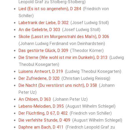
Leopold Graf zu Stolberg-Stolberg)
Lied (Es ist so angenehm), D 284
(Friedrich von
Schiller)
Labetrank der Liebe, D 302
(Josef Ludwig Stoll)
An die Geliebte, D 303
(Josef Ludwig Stoll)
Skolie (Lasst im Morgenstrahl des Mai’n), D 306
(Johann Ludwig Ferdinand von Deinhardstein)
Das gestörte Glück, D 309
(Theodor Körner)
Die Sterne (Wie wohl ist mir im Dunkeln), D 313
(Ludwig
Theobul Kosegarten)
Luisens Antwort, D 319
(Ludwig Theobul Kosegarten)
Der Zufriedene, D 320
(Christian Ludwig Reissig)
Die Nacht (Du verstörst uns nicht), D 358
(Johann
Peter Uz)
An Chloen, D 363
(Johann Peter Uz)
Lebens-Melodien, D 395
(August Wilhelm Schlegel)
Der Flüchtling, D 67, D 402
(Friedrich von Schiller)
Die verfehlte Stunde, D 409
(August Wilhelm Schlegel)
Daphne am Bach, D 411
(Friedrich Leopold Graf zu