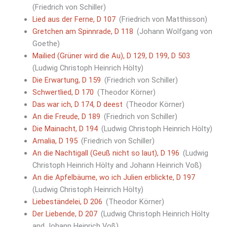
(Friedrich von Schiller)
Lied aus der Ferne, D 107
(Friedrich von Matthisson)
Gretchen am Spinnrade, D 118
(Johann Wolfgang von
Goethe)
Mailied (Grüner wird die Au), D 129, D 199, D 503
(Ludwig Christoph Heinrich Hölty)
Die Erwartung, D 159
(Friedrich von Schiller)
Schwertlied, D 170
(Theodor Körner)
Das war ich, D 174, D deest
(Theodor Körner)
An die Freude, D 189
(Friedrich von Schiller)
Die Mainacht, D 194
(Ludwig Christoph Heinrich Hölty)
Amalia, D 195
(Friedrich von Schiller)
An die Nachtigall (Geuß nicht so laut), D 196
(Ludwig
Christoph Heinrich Hölty and Johann Heinrich Voß)
An die Apfelbäume, wo ich Julien erblickte, D 197
(Ludwig Christoph Heinrich Hölty)
Liebeständelei, D 206
(Theodor Körner)
Der Liebende, D 207
(Ludwig Christoph Heinrich Hölty
and Johann Heinrich Voß)