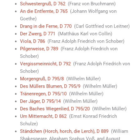
Schwestergruß, D 762
(Franz von Bruchmann)
An die Entfernte, D 765
(Johann Wolfgang von
Goethe)
Drang in die Ferne, D 770
(Carl Gottfried von Leitner)
Der Zwerg, D 771
(Matthäus Karl von Collin)
Viola, D 786
(Franz Adolph Friedrich von Schober)
Pilgerweise, D 789
(Franz Adolph Friedrich von
Schober)
Vergissmeinnicht, D 792
(Franz Adolph Friedrich von
Schober)
Morgengruß, D 795/8
(Wilhelm Müller)
Des Müllers Blumen, D 795/9
(Wilhelm Müller)
Tränenregen, D 795/10
(Wilhelm Müller)
Der Jäger, D 795/14
(Wilhelm Müller)
Des Baches Wiegenlied, D 795/20
(Wilhelm Müller)
Um Mitternacht, D 862
(Ernst Konrad Friedrich
Schulze)
Ständchen (Horch, horch, die Lerch), D 889
(William
Shakespeare, Abraham Sophus Voß, and August