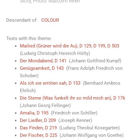
Sicily, Photo: Malcolm Wren
Descendant of:
COLOUR
Texts with this theme:
Mailied (Grüner wird die Au), D 129, D 199, D 503
(Ludwig Christoph Heinrich Hölty)
Der Mondabend, D 141
(Johann Gottfried Kumpf)
Genügsamkeit, D 143
(Franz Adolph Friedrich von
Schober)
Als ich sie erröten sah, D 153
(Bernhard Ambros
Ehrlich)
Die Sterne (Was funkelt ihr so mild mich an), D 176
(Johann Georg Fellinger)
Amalia, D 195
(Friedrich von Schiller)
Der Liedler, D 209
(Joseph Kenner)
Das Finden, D 219
(Ludwig Theobul Kosegarten)
Der Fischer, D 225
(Johann Wolfgang von Goethe)