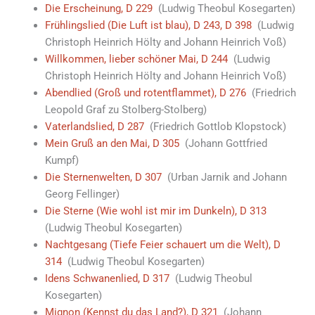
Die Erscheinung, D 229
(Ludwig Theobul Kosegarten)
Frühlingslied (Die Luft ist blau), D 243, D 398
(Ludwig
Christoph Heinrich Hölty and Johann Heinrich Voß)
Willkommen, lieber schöner Mai, D 244
(Ludwig
Christoph Heinrich Hölty and Johann Heinrich Voß)
Abendlied (Groß und rotentflammet), D 276
(Friedrich
Leopold Graf zu Stolberg-Stolberg)
Vaterlandslied, D 287
(Friedrich Gottlob Klopstock)
Mein Gruß an den Mai, D 305
(Johann Gottfried
Kumpf)
Die Sternenwelten, D 307
(Urban Jarnik and Johann
Georg Fellinger)
Die Sterne (Wie wohl ist mir im Dunkeln), D 313
(Ludwig Theobul Kosegarten)
Nachtgesang (Tiefe Feier schauert um die Welt), D
314
(Ludwig Theobul Kosegarten)
Idens Schwanenlied, D 317
(Ludwig Theobul
Kosegarten)
Mignon (Kennst du das Land?), D 321
(Johann