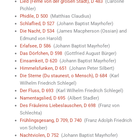
Lied (Ferne von der großen Stadt), D 483
(Caroline
Pichler)
Phidile, D 500
(Matthias Claudius)
Schlaflied, D 527
(Johann Baptist Mayrhofer)
Die Nacht, D 534
(James Macpherson (Ossian) and
Edmund von Harold)
Erlafsee, D 586
(Johann Baptist Mayrhofer)
Das Dörfchen, D 598
(Gottfried August Bürger)
Einsamkeit, D 620
(Johann Baptist Mayrhofer)
Himmelsfunken, D 651
(Johann Peter Silbert)
Die Sterne (Du staunest, o Mensch), D 684
(Karl
Wilhelm Friedrich Schlegel)
Der Fluss, D 693
(Karl Wilhelm Friedrich Schlegel)
Namentagslied, D 695
(Albert Stadler)
Des Fräuleins Liebeslauschen, D 698
(Franz von
Schlechta)
Frühlingsgesang, D 709, D 740
(Franz Adolph Friedrich
von Schober)
Nachtviolen, D 752
(Johann Baptist Mayrhofer)