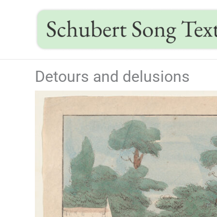
Skip
to
content
Detours and delusions