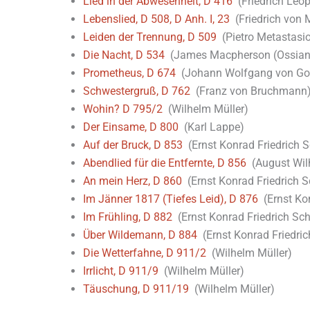
Lied in der Abwesenheit, D 416
(Friedrich Leop
Lebenslied, D 508, D Anh. I, 23
(Friedrich von 
Leiden der Trennung, D 509
(Pietro Metastasio
Die Nacht, D 534
(James Macpherson (Ossian
Prometheus, D 674
(Johann Wolfgang von Go
Schwestergruß, D 762
(Franz von Bruchmann
Wohin? D 795/2
(Wilhelm Müller)
Der Einsame, D 800
(Karl Lappe)
Auf der Bruck, D 853
(Ernst Konrad Friedrich S
Abendlied für die Entfernte, D 856
(August Wil
An mein Herz, D 860
(Ernst Konrad Friedrich S
Im Jänner 1817 (Tiefes Leid), D 876
(Ernst Kon
Im Frühling, D 882
(Ernst Konrad Friedrich Sch
Über Wildemann, D 884
(Ernst Konrad Friedric
Die Wetterfahne, D 911/2
(Wilhelm Müller)
Irrlicht, D 911/9
(Wilhelm Müller)
Täuschung, D 911/19
(Wilhelm Müller)