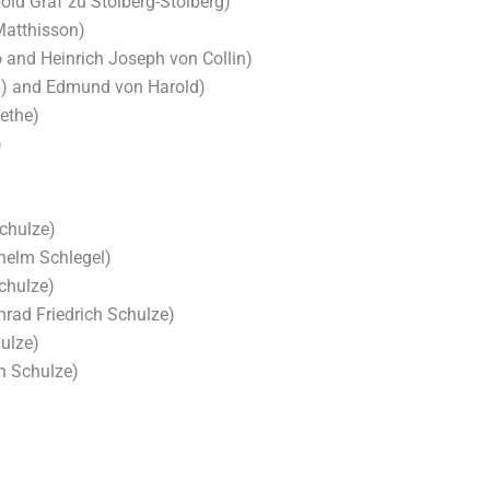
old Graf zu Stolberg-Stolberg)
Matthisson)
 and Heinrich Joseph von Collin)
) and Edmund von Harold)
ethe)
)
chulze)
helm Schlegel)
chulze)
rad Friedrich Schulze)
ulze)
h Schulze)