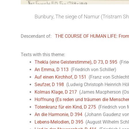
Bunbury, The siege of Namur (Tristram S
Descendant of:
THE COURSE OF HUMAN LIFE: From th
Texts with this theme:
Thekla (eine Geisterstimme), D 73, D 595
(Frie
An Emma, D 113
(Friedrich von Schiller)
Auf einen Kirchhof, D 151
(Franz von Schlecht
Seufzer, D 198
(Ludwig Christoph Heinrich Hö
Kolmas Klage, D 217
(James Macpherson (Oss
Hoffnung (Es reden und träumen die Menschen 
Totenkranz für ein Kind, D 275
(Friedrich von 
An die Harmonie, D 394
(Johann Gaudenz von 
Lebens-Melodien, D 395
(August Wilhelm Schl