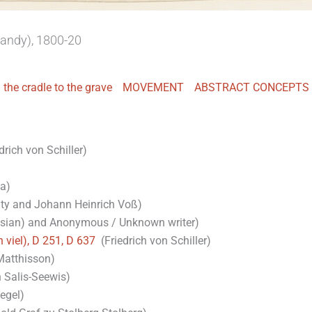
handy), 1800-20
e cradle to the grave
MOVEMENT
ABSTRACT CONCEPTS
drich von Schiller)
a)
lty and Johann Heinrich Voß)
ian) and Anonymous / Unknown writer)
viel), D 251, D 637
(Friedrich von Schiller)
Matthisson)
Salis-Seewis)
egel)