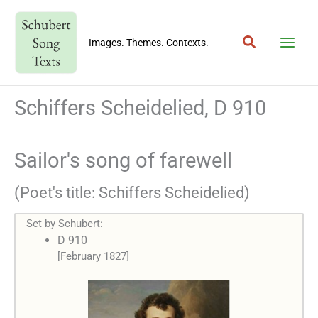
Skip
to
Search
content
Images. Themes. Contexts.
Schiffers Scheidelied, D 910
Sailor's song of farewell
(Poet's title: Schiffers Scheidelied)
Set by Schubert:
D 910
[February 1827]