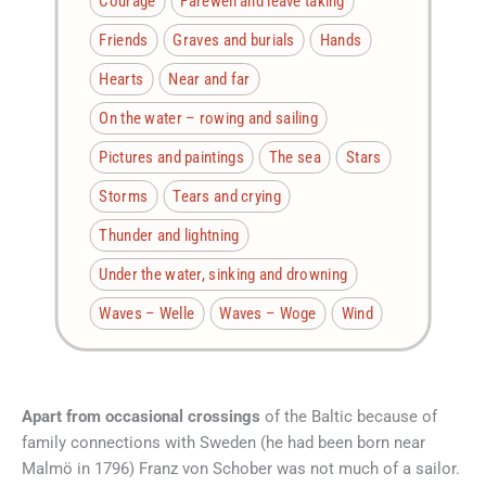
Courage
Farewell and leave taking
Friends
Graves and burials
Hands
Hearts
Near and far
On the water – rowing and sailing
Pictures and paintings
The sea
Stars
Storms
Tears and crying
Thunder and lightning
Under the water, sinking and drowning
Waves – Welle
Waves – Woge
Wind
Apart from occasional crossings
of the Baltic because of
family connections with Sweden (he had been born near
Malmö in 1796) Franz von Schober was not much of a sailor.