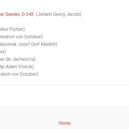
ler Seelen, D 343
(Johann Georg Jacobi)
line Pichler)
riedrich von Schober)
epomuk Josef Graf Mailáth)
er)
er de Jachelutta)
lip Adam Storck)
edrich von Schober)
Home