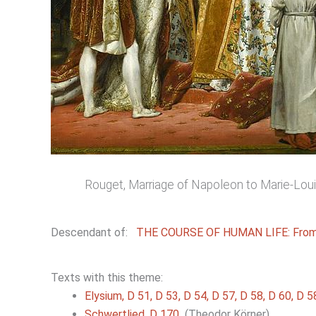
Rouget, Marriage of Napoleon to Marie-Louis
Descendant of:
THE COURSE OF HUMAN LIFE: From t
Texts with this theme:
Elysium, D 51, D 53, D 54, D 57, D 58, D 60, D 
Schwertlied, D 170
(Theodor Körner)