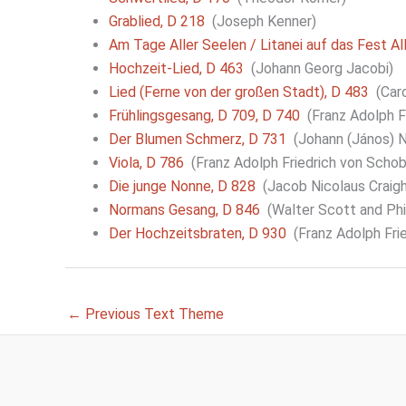
Grablied, D 218
(Joseph Kenner)
Am Tage Aller Seelen / Litanei auf das Fest Al
Hochzeit-Lied, D 463
(Johann Georg Jacobi)
Lied (Ferne von der großen Stadt), D 483
(Caro
Frühlingsgesang, D 709, D 740
(Franz Adolph F
Der Blumen Schmerz, D 731
(Johann (János) N
Viola, D 786
(Franz Adolph Friedrich von Schob
Die junge Nonne, D 828
(Jacob Nicolaus Craigh
Normans Gesang, D 846
(Walter Scott and Phi
Der Hochzeitsbraten, D 930
(Franz Adolph Fri
←
Previous Text Theme