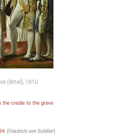
e (detail), 1810
he cradle to the grave
584
(Friedrich von Schiller)