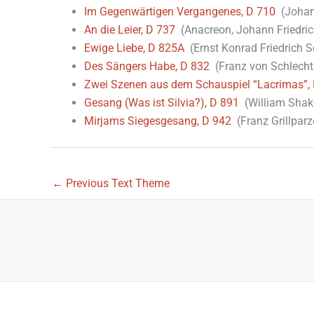
Im Gegenwärtigen Vergangenes, D 710
(Johan
An die Leier, D 737
(Anacreon, Johann Friedri
Ewige Liebe, D 825A
(Ernst Konrad Friedrich S
Des Sängers Habe, D 832
(Franz von Schlecht
Zwei Szenen aus dem Schauspiel “Lacrimas”, L
Gesang (Was ist Silvia?), D 891
(William Shak
Mirjams Siegesgesang, D 942
(Franz Grillparz
←
Previous Text Theme