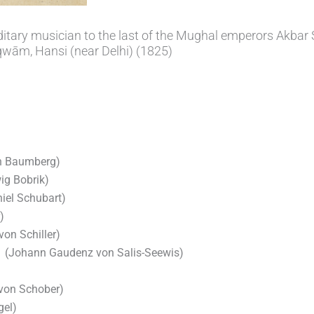
ditary musician to the last of the Mughal emperors Akba
qwām, Hansi (near Delhi) (1825)
n Baumberg)
ig Bobrik)
niel Schubart)
)
von Schiller)
(Johann Gaudenz von Salis-Seewis)
 von Schober)
gel)