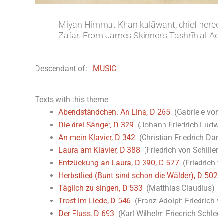
Miyan Himmat Khan kalāwant, chief here
Zafar. From James Skinner’s Tashrīh al-A
Descendant of:
MUSIC
Texts with this theme:
Abendständchen. An Lina, D 265
(Gabriele vo
Die drei Sänger, D 329
(Johann Friedrich Ludw
An mein Klavier, D 342
(Christian Friedrich Da
Laura am Klavier, D 388
(Friedrich von Schiller
Entzückung an Laura, D 390, D 577
(Friedrich 
Herbstlied (Bunt sind schon die Wälder), D 502
Täglich zu singen, D 533
(Matthias Claudius)
Trost im Liede, D 546
(Franz Adolph Friedrich
Der Fluss, D 693
(Karl Wilhelm Friedrich Schle