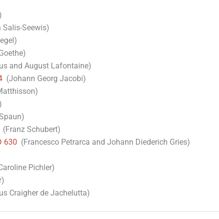
)
Salis-Seewis)
egel)
Goethe)
us and August Lafontaine)
4
(Johann Georg Jacobi)
Matthisson)
)
Spaun)
(Franz Schubert)
D 630
(Francesco Petrarca and Johann Diederich Gries)
aroline Pichler)
r)
s Craigher de Jachelutta)