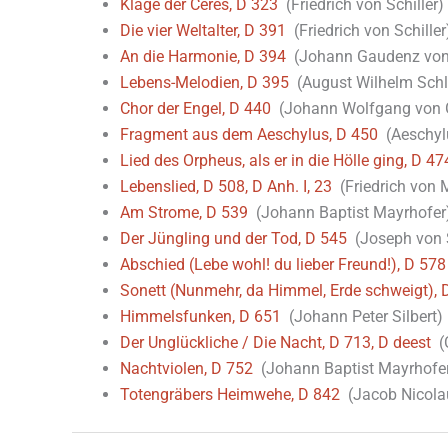
Klage der Ceres, D 323
(Friedrich von Schiller)
Die vier Weltalter, D 391
(Friedrich von Schiller
An die Harmonie, D 394
(Johann Gaudenz von 
Lebens-Melodien, D 395
(August Wilhelm Schl
Chor der Engel, D 440
(Johann Wolfgang von 
Fragment aus dem Aeschylus, D 450
(Aeschyl
Lied des Orpheus, als er in die Hölle ging, D 47
Lebenslied, D 508, D Anh. I, 23
(Friedrich von 
Am Strome, D 539
(Johann Baptist Mayrhofer
Der Jüngling und der Tod, D 545
(Joseph von 
Abschied (Lebe wohl! du lieber Freund!), D 578
Sonett (Nunmehr, da Himmel, Erde schweigt), 
Himmelsfunken, D 651
(Johann Peter Silbert)
Der Unglückliche / Die Nacht, D 713, D deest
(C
Nachtviolen, D 752
(Johann Baptist Mayrhofe
Totengräbers Heimwehe, D 842
(Jacob Nicolau