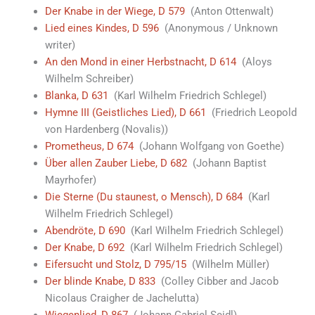
Der Knabe in der Wiege, D 579
(Anton Ottenwalt)
Lied eines Kindes, D 596
(Anonymous / Unknown
writer)
An den Mond in einer Herbstnacht, D 614
(Aloys
Wilhelm Schreiber)
Blanka, D 631
(Karl Wilhelm Friedrich Schlegel)
Hymne III (Geistliches Lied), D 661
(Friedrich Leopold
von Hardenberg (Novalis))
Prometheus, D 674
(Johann Wolfgang von Goethe)
Über allen Zauber Liebe, D 682
(Johann Baptist
Mayrhofer)
Die Sterne (Du staunest, o Mensch), D 684
(Karl
Wilhelm Friedrich Schlegel)
Abendröte, D 690
(Karl Wilhelm Friedrich Schlegel)
Der Knabe, D 692
(Karl Wilhelm Friedrich Schlegel)
Eifersucht und Stolz, D 795/15
(Wilhelm Müller)
Der blinde Knabe, D 833
(Colley Cibber and Jacob
Nicolaus Craigher de Jachelutta)