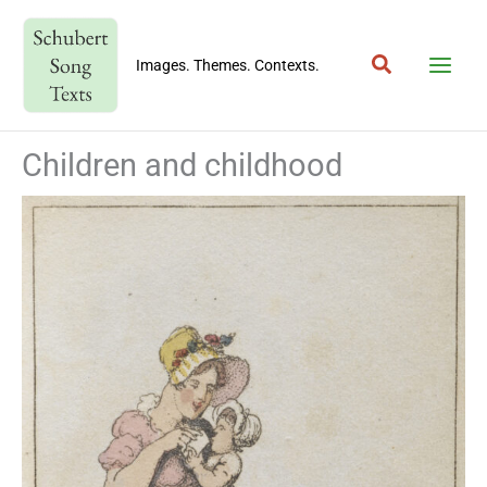
Skip
to
Search
content
Images. Themes. Contexts.
Children and childhood