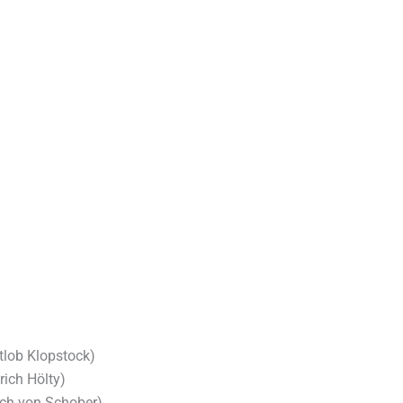
tlob Klopstock)
ich Hölty)
ich von Schober)