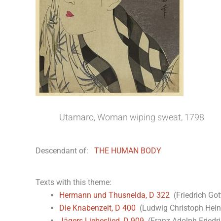
Utamaro, Woman wiping sweat, 1798
Descendant of:
THE HUMAN BODY
Texts with this theme:
Hermann und Thusnelda, D 322
(Friedrich Got
Die Knabenzeit, D 400
(Ludwig Christoph Heinr
Jägers Liebeslied, D 909
(Franz Adolph Friedr