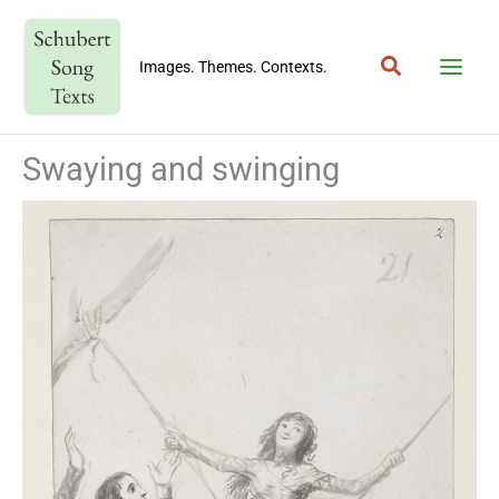
Skip
to
Search
content
Images. Themes. Contexts.
Swaying and swinging