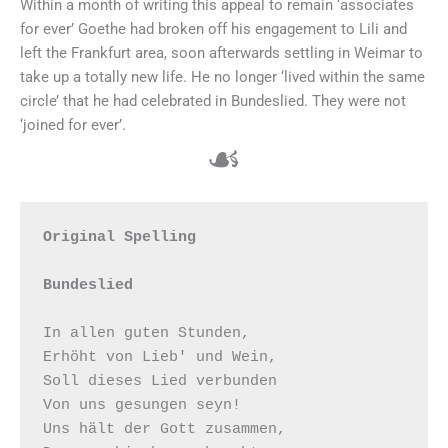
Within a month of writing this appeal to remain ‘associates
for ever’ Goethe had broken off his engagement to Lili and
left the Frankfurt area, soon afterwards settling in Weimar to
take up a totally new life. He no longer ‘lived within the same
circle’ that he had celebrated in Bundeslied. They were not
‘joined for ever’.
☙
Original Spelling

Bundeslied
In allen guten Stunden,

Erhöht von Lieb' und Wein,

Soll dieses Lied verbunden

Von uns gesungen seyn!

Uns hält der Gott zusammen,
