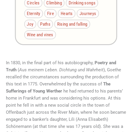
Circles
Climbing
Drinking songs
Eternity
Fire
Hearts
Journeys
Joy
Paths
Rising and falling
Wine and vines
In 1830, in the final part of his autobiography,
Poetry and
Truth
(
Aus meinem Leben. Dichtung und Wahrheit
), Goethe
recalled the circumstances surrounding the production of
this text in 1775. Overwhelmed by the success of
The
Sufferings of Young Werther
he had returned to his parents’
home in Frankfurt and was considering his options. At this
point he fell in with a new social circle in the town of
Offenbach just across the River Main, where he soon became
engaged to a banker’s daughter, Lili (Anna Elisabeth)
Schönemann (at that time she was 17 years old). She was a