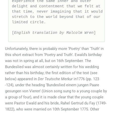
experience the same inner and outer 
delight and contentment that we felt at 
that time, never imagining that it would 
stretch to the world beyond that of our 
limited circle. 

[
English translation by Malcolm Wren
]  
Unfortunately, there is probably more ‘Poetry’ than ‘Truth’ in
this short extract from ‘Poetry and Truth’. Ewald’s birthday
was not in spring at all, but on 16th September. The
Bundeslied was almost certainly written for his wedding
rather than his birthday; the first edition of the text (see
below) appeared in
Der Teutsche Merkur
in1776 (pp. 123
-124), under the heading ‘Bundeslied einem jungen Paare
gesungen von Vieren’ (Union song sung to a young couple by
a group of four), and it is made clear that the young couple
were Pastor Ewald and his bride, Rahel Gertrud du Fay (1749-
1822), who were married on 10th September 1775. Other