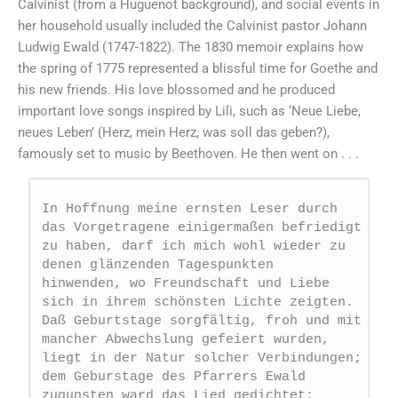
Calvinist (from a Huguenot background), and social events in
her household usually included the Calvinist pastor Johann
Ludwig Ewald (1747-1822). The 1830 memoir explains how
the spring of 1775 represented a blissful time for Goethe and
his new friends. His love blossomed and he produced
important love songs inspired by Lili, such as ‘Neue Liebe,
neues Leben’ (Herz, mein Herz, was soll das geben?),
famously set to music by Beethoven. He then went on . . .
In Hoffnung meine ernsten Leser durch 
das Vorgetragene einigermaßen befriedigt 
zu haben, darf ich mich wohl wieder zu 
denen glänzenden Tagespunkten  
hinwenden, wo Freundschaft und Liebe 
sich in ihrem schönsten Lichte zeigten. 
Daß Geburtstage sorgfältig, froh und mit 
mancher Abwechslung gefeiert wurden, 
liegt in der Natur solcher Verbindungen; 
dem Geburstage des Pfarrers Ewald 
zugunsten ward das Lied gedichtet:   
