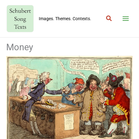
Skip
to
Search
content
Images. Themes. Contexts.
Money