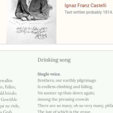
Ignaz Franz Castelli
Text written probably 1814
Drinking song
Single voice.
nwallen
Brothers, our earthly pilgrimage
n, Fallen,
Is endless climbing and falling,
ald hinab;
No sooner up than down again;
n Gewühle
Among the pressing crowds
ar zu viele,
There are so many, oh so very many, pitfa
as Grab.
The last of which is the grave.