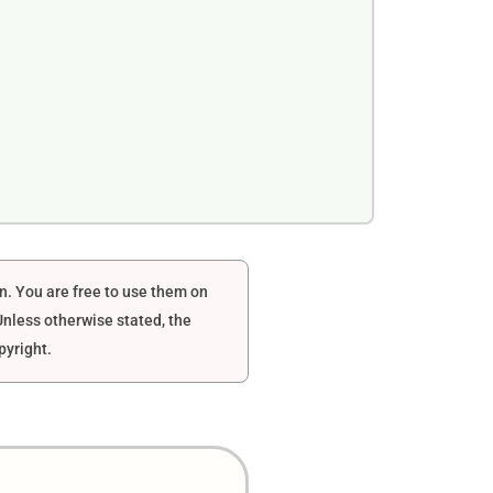
en. You are free to use them on
nless otherwise stated, the
pyright.