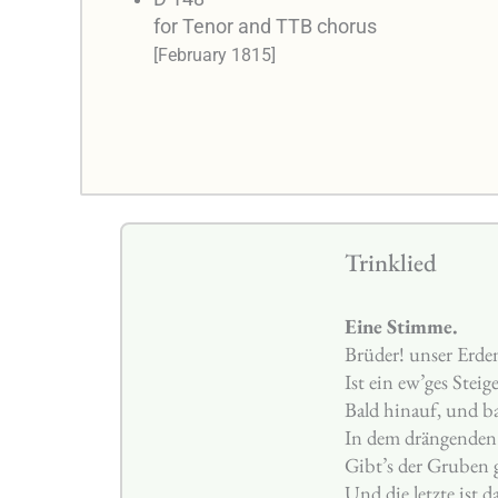
for Tenor and TTB chorus
[February 1815]
Trinklied
Eine Stimme.
Brüder! unser Erde
Ist ein ew’ges Steige
Bald hinauf, und b
In dem drängende
Gibt’s der Gruben g
Und die letzte ist d