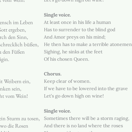
Single voice.
ensch im Leben
At least once in his life a human
ott ergeben,
Has to surrender to the blind god
rch den Sinn,
And Amor preys on his mind;
schrecklich büßen,
He then has to make a terrible atonemen
zu den Füßen
Sighing, he sinks at the feet
igin.
Of his chosen Queen.
Chorus.
it Weibern ein,
Keep clear of women.
nken sein,
If we have to be lowered into the grave
cht vom Wein!
Let’s go down high on wine!
Single voice.
in Sturm zu tosen,
Sometimes there will be a storm raging,
 wo die Rosen
And there is no land where the roses