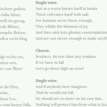
Single voice.
üchern graben,
Just as a worm buries itself in books
Salze laben;
Thirst refreshes itself with salt;
eiß nie genug,
For humans never know enough,
eude Blüten,
They nibble the blossom of joy
dumpfes Brüten,
And then sink into gloomy contemplatio
elbst nicht klug.
And are not clever enough to make anyth
Chorus.
ägt nichts ein,
Brothers, do not claim any wisdom,
nken sein,
If we have to fall
cht vom Wein!
Let’s go down high on wine!
Single voice.
er die Ehre,
And if anybody here imagines
 wäre,
That he would not fall,
eltnes Los,
He should set no store on his rare fate,
 vom letzten Falle,
Nothing will protect him from what is fin