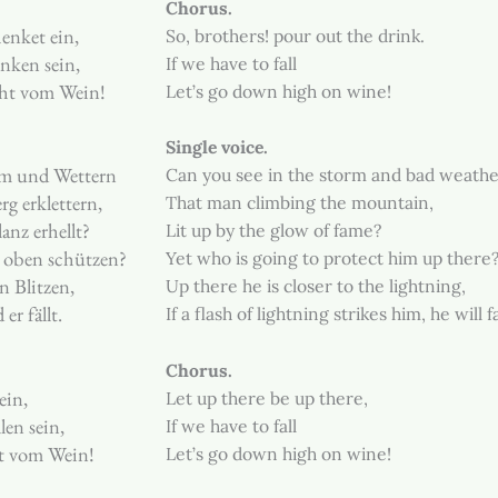
Chorus.
enket ein,
So, brothers! pour out the drink.
nken sein,
If we have to fall
cht vom Wein!
Let’s go down high on wine!
Single voice.
rm und Wettern
Can you see in the storm and bad weath
g erklettern,
That man climbing the mountain,
nz erhellt?
Lit up by the glow of fame?
 oben schützen?
Yet who is going to protect him up there
n Blitzen,
Up there he is closer to the lightning,
er fällt.
If a flash of lightning strikes him, he will fa
Chorus.
ein,
Let up there be up there,
len sein,
If we have to fall
ht vom Wein!
Let’s go down high on wine!