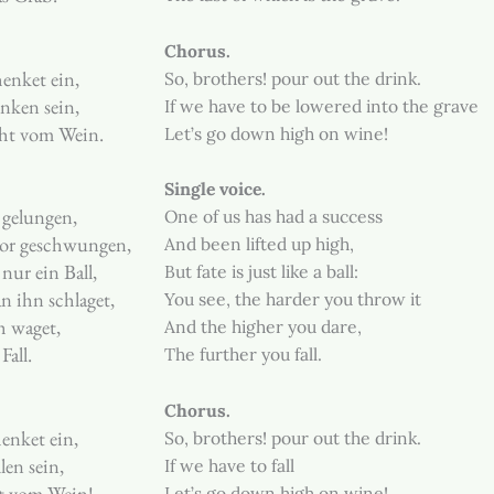
Chorus.
enket ein,
So, brothers! pour out the drink.
nken sein,
If we have to be lowered into the grave
cht vom Wein.
Let’s go down high on wine!
Single voice.
 gelungen,
One of us has had a success
or geschwungen,
And been lifted up high,
nur ein Ball,
But fate is just like a ball:
an ihn schlaget,
You see, the harder you throw it
h waget,
And the higher you dare,
Fall.
The further you fall.
Chorus.
enket ein,
So, brothers! pour out the drink.
len sein,
If we have to fall
ht vom Wein!
Let’s go down high on wine!