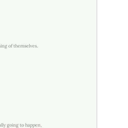
n
ing of themselves.
ally going to happen,