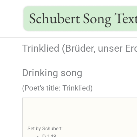
Skip
to
content
Trinklied (Brüder, unser E
Drinking song
(Poet's title: Trinklied)
Set by Schubert:
D 148