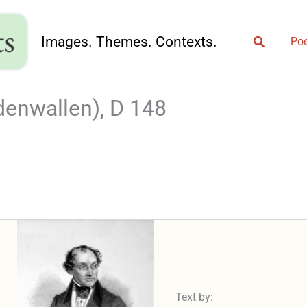
Search
Images. Themes. Contexts.
Poe
rdenwallen), D 148
Text by: