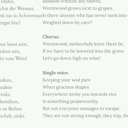
 blühn,
Blossom without any thorns,
hst der Wermut,
Wormwood grows next to grapes,
nk nie in Schwermut
Is there anyone who has never sunk into
uget hin?
Weighed down by care?
Chorus.
 lasset sein,
Wormwood, melancholy leave them be,
nken sein,
If we have to be lowered into the grave
cht vom Wein!
Let’s go down high on wine!
Single voice.
halten,
Keeping your soul pure
talten
When gracious shapes
winkt,
Everywhere invite you towards vice
 Bemühen,
Is something praiseworthy,
t zu fliehen
But not everyone manages to escape,
uchelt, sinkt.
They are not strong enough, they trip, the