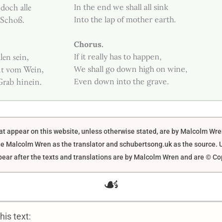
doch alle
In the end we shall all sink
 Schoß.
Into the lap of mother earth.
Chorus.
len sein,
If it really has to happen,
cht vom Wein,
We shall go down high on wine,
rab hinein.
Even down into the grave.
that appear on this website, unless otherwise stated, are by Malcolm Wr
e Malcolm Wren as the translator and schubertsong.uk as the source. U
ar after the texts and translations are by Malcolm Wren and are © Co
☙
is text: